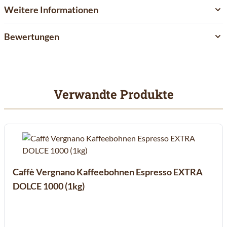
Weitere Informationen
Bewertungen
Verwandte Produkte
Mit der Tabulatortaste können Sie durch die Elemente des Karuss
Clicken, um das Karussell zu überspringen
Clicken, um zur Karussell-Navigation zu gelangen
Caffè Vergnano Kaffeebohnen Espresso EXTRA
DOLCE 1000 (1kg)