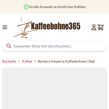
Zum Inhalt springen
Vor 12 Uhr bestellt? Heute versendet
Startseite
>
Kaffee
>
Barbera Hesperia Kaffeebohnen (1kg)