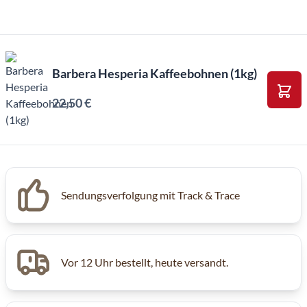
Barbera Hesperia Kaffeebohnen (1kg)
22,50 €
In d
Inkl. MwSt, Excl. Kaffeesteuer
Sendungsverfolgung mit Track & Trace
Vor 12 Uhr bestellt, heute versandt.