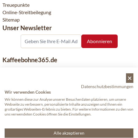
Treuepunkte
Online-Streitbeilegung
Sitemap
Unser Newsletter
Kaffeebohne365.de
Kaffeebohne365 ist ein Onlineshop, der aus der Leidenschaft
für Kaffee geboren wurde. Der Verkauf von Kaffeebohnen
bekannter nationaler und internationaler Marken ist eine
Datenschutzbestimmungen
Wir verwenden Cookies
unserer Spezialitäten. Qualität und Kundenservice stehen
dabei an erster Stelle.
Wir können diese zur Analyse unserer Besucherdaten platzieren, um unsere
Webseite zu verbessern, personalisierte Inhalte anzuzeigen und Ihnen ein
großartiges Webseiten-Erlebnis zu bieten. Für weitere Informationen zu den von
uns verwendeten Cookies öffnen Sie die Einstellungen.
Copyright © 2024 - Kaffeebohne365. Alle Rechte vorbehalten.
—
Proudly made by eWings eCommerce
Alle akzeptieren