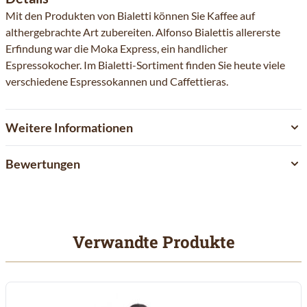
Mit den Produkten von Bialetti können Sie Kaffee auf
althergebrachte Art zubereiten. Alfonso Bialettis allererste
Erfindung war die Moka Express, ein handlicher
Espressokocher. Im Bialetti-Sortiment finden Sie heute viele
verschiedene Espressokannen und Caffettieras.
Weitere Informationen
Bewertungen
Verwandte Produkte
Mit der Tabulatortaste können Sie durch die Elemente des Karuss
Clicken, um das Karussell zu überspringen