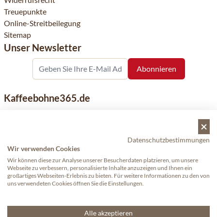
Treuepunkte
Online-Streitbeilegung
Sitemap
Unser Newsletter
Kaffeebohne365.de
Kaffeebohne365 ist ein Onlineshop, der aus der Leidenschaft
für Kaffee geboren wurde. Der Verkauf von Kaffeebohnen
bekannter nationaler und internationaler Marken ist eine
Datenschutzbestimmungen
unserer Spezialitäten. Qualität und Kundenservice stehen
Wir verwenden Cookies
dabei an erster Stelle.
Wir können diese zur Analyse unserer Besucherdaten platzieren, um unsere
Webseite zu verbessern, personalisierte Inhalte anzuzeigen und Ihnen ein
großartiges Webseiten-Erlebnis zu bieten. Für weitere Informationen zu den von
uns verwendeten Cookies öffnen Sie die Einstellungen.
Copyright © 2024 - Kaffeebohne365. Alle Rechte vorbehalten.
—
Proudly made by eWings eCommerce
Alle akzeptieren