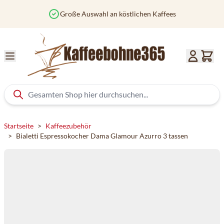
Zum Inhalt springen
köstlichen Kaffees
Vor 12 Uhr bestellt?
Startseite
>
Kaffeezubehör
>
Bialetti Espressokocher Dama Glamour Azurro 3 tassen