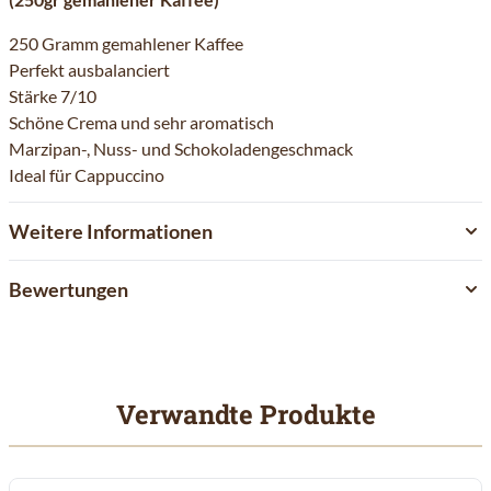
250 Gramm gemahlener Kaffee
Perfekt ausbalanciert
Stärke 7/10
Schöne Crema und sehr aromatisch
Marzipan-, Nuss- und Schokoladengeschmack
Ideal für Cappuccino
Weitere Informationen
Bewertungen
Verwandte Produkte
Mit der Tabulatortaste können Sie durch die Elemente des Karuss
Clicken, um das Karussell zu überspringen
Clicken, um zur Karussell-Navigation zu gelangen