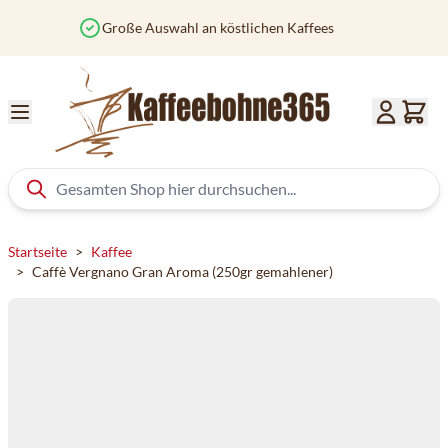
Zum Inhalt springen
Vor 12 Uhr bestellt? Heute versendet
Startseite
>
Kaffee
>
Caffè Vergnano Gran Aroma (250gr gemahlener)