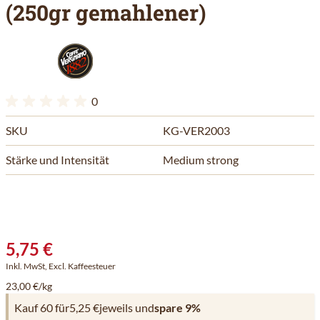
(250gr gemahlener)
0
SKU
KG-VER2003
Stärke und Intensität
Medium strong
5,75 €
Inkl. MwSt, Excl. Kaffeesteuer
23,00 €/kg
Kauf 60 für
5,25 €
jeweils und
spare
9
%