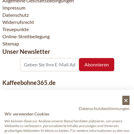
Allgemeine Geschäftsbedingungen
Impressum
Datenschutz
Widerrufsrecht
Treuepunkte
Online-Streitbeilegung
Sitemap
Unser Newsletter
Kaffeebohne365.de
Kaffeebohne365 ist ein Onlineshop, der aus der Leidenschaft
für Kaffee geboren wurde. Der Verkauf von Kaffeebohnen
bekannter nationaler und internationaler Marken ist eine
Datenschutzbestimmungen
unserer Spezialitäten. Qualität und Kundenservice stehen
Wir verwenden Cookies
dabei an erster Stelle.
Wir können diese zur Analyse unserer Besucherdaten platzieren, um unsere
Webseite zu verbessern, personalisierte Inhalte anzuzeigen und Ihnen ein
großartiges Webseiten-Erlebnis zu bieten. Für weitere Informationen zu den von