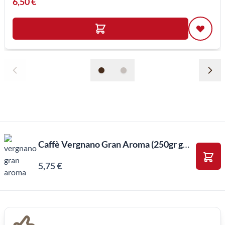
6,50 €
Caffè Vergnano Gran Aroma (250gr gemahlener)
5,75 €
In d
Inkl. MwSt, Excl. Kaffeesteuer