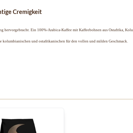
mtige Cremigkeit
ng hervorgebracht. Ein 100%-Arabica-Kaffee mit Kaffeebohnen aus Ostafrika, Kolu
ie kolumbianischen und ostafrikanischen für den vollen und milden Geschmack.
 Karussells navigieren. Mit den Skip-Links können Sie das Karusse