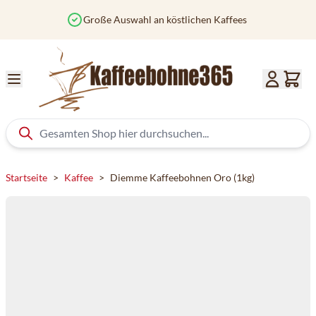
Zum Inhalt springen
Vor 12 Uhr bestellt? Heute versendet
Startseite
>
Kaffee
>
Diemme Kaffeebohnen Oro (1kg)