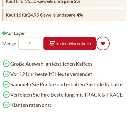
Kauf 8 für
25,50 €
jeweils und
spare
2
%
Kauf 16 für
24,95 €
jeweils und
spare
4
%
Auf Lager
Menge
In den Warenkorb
Große Auswahl an köstlichen Kaffees
Vor 12 Uhr bestellt? Heute versendet
Sammeln Sie Punkte und erhalten Sie tolle Rabatte
Verfolgen Sie Ihre Bestellung mit TRACK & TRACE
Klanten raten ons: