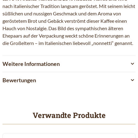
nach italienischer Tradition langsam geröstet. Mit seinem leicht
süßlichen und nussigen Geschmack und dem Aroma von
geröstetem Brot und Gebäck verströmt dieser Kaffee einen
Hauch von Nostalgie. Das Bild des sympathischen älteren
Ehepaars auf der Verpackung weckt schöne Erinnerungen an
die Großeltern – im Italienischen liebevoll „nonnetti“ genannt.
Weitere Informationen
Bewertungen
Verwandte Produkte
Mit der Tabulatortaste können Sie durch die Elemente des Karuss
Clicken, um das Karussell zu überspringen
Clicken, um zur Karussell-Navigation zu gelangen