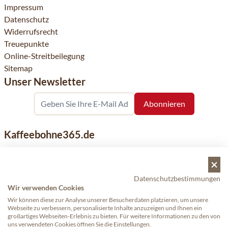
Impressum
Datenschutz
Widerrufsrecht
Treuepunkte
Online-Streitbeilegung
Sitemap
Unser Newsletter
Kaffeebohne365.de
Kaffeebohne365 ist ein Onlineshop, der aus der Leidenschaft
für Kaffee geboren wurde. Der Verkauf von Kaffeebohnen
bekannter nationaler und internationaler Marken ist eine
Datenschutzbestimmungen
unserer Spezialitäten. Qualität und Kundenservice stehen
Wir verwenden Cookies
dabei an erster Stelle.
Wir können diese zur Analyse unserer Besucherdaten platzieren, um unsere
Webseite zu verbessern, personalisierte Inhalte anzuzeigen und Ihnen ein
großartiges Webseiten-Erlebnis zu bieten. Für weitere Informationen zu den von
uns verwendeten Cookies öffnen Sie die Einstellungen.