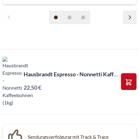
Hausbrandt Espresso - Nonnetti Kaffeebohnen (1kg)
22,50 €
In d
Inkl. MwSt, Excl. Kaffeesteuer
Sendungsverfolgung mit Track & Trace