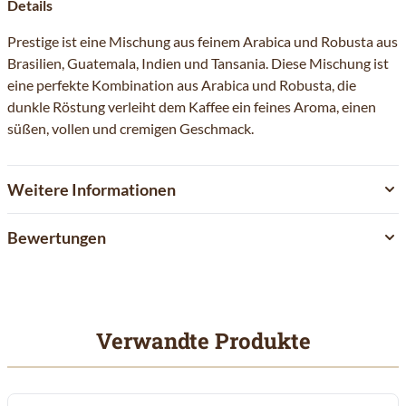
Details
Prestige ist eine Mischung aus feinem Arabica und Robusta aus
Brasilien, Guatemala, Indien und Tansania. Diese Mischung ist
eine perfekte Kombination aus Arabica und Robusta, die
dunkle Röstung verleiht dem Kaffee ein feines Aroma, einen
süßen, vollen und cremigen Geschmack.
Weitere Informationen
Bewertungen
Verwandte Produkte
Mit der Tabulatortaste können Sie durch die Elemente des Karuss
Clicken, um das Karussell zu überspringen
Clicken, um zur Karussell-Navigation zu gelangen