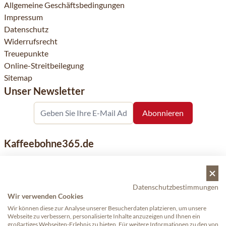
Allgemeine Geschäftsbedingungen
Impressum
Datenschutz
Widerrufsrecht
Treuepunkte
Online-Streitbeilegung
Sitemap
Unser Newsletter
Kaffeebohne365.de
Kaffeebohne365 ist ein Onlineshop, der aus der Leidenschaft
für Kaffee geboren wurde. Der Verkauf von Kaffeebohnen
bekannter nationaler und internationaler Marken ist eine
Datenschutzbestimmungen
unserer Spezialitäten. Qualität und Kundenservice stehen
Wir verwenden Cookies
dabei an erster Stelle.
Wir können diese zur Analyse unserer Besucherdaten platzieren, um unsere
Webseite zu verbessern, personalisierte Inhalte anzuzeigen und Ihnen ein
großartiges Webseiten-Erlebnis zu bieten. Für weitere Informationen zu den von