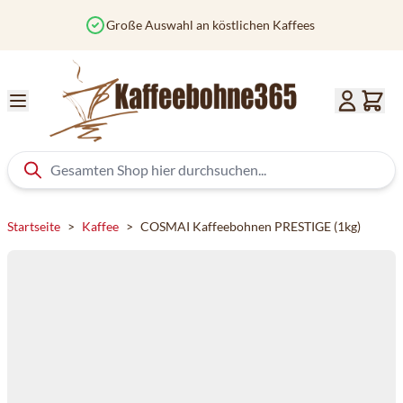
Zum Inhalt springen
Vor 12 Uhr bestellt? Heute versendet
Startseite
>
Kaffee
>
COSMAI Kaffeebohnen PRESTIGE (1kg)