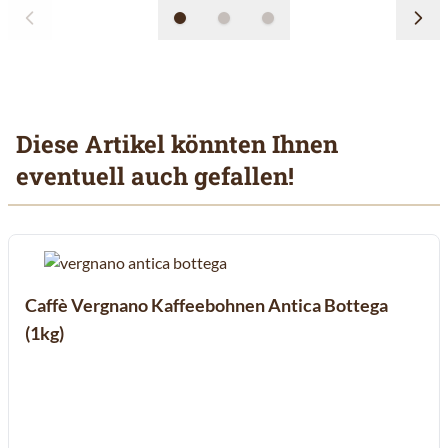
Diese Artikel könnten Ihnen
eventuell auch gefallen!
Mit der Tabulatortaste können Sie durch die Elemente des Karuss
Clicken, um das Karussell zu überspringen
Clicken, um zur Karussell-Navigation zu gelangen
Caffè Vergnano Kaffeebohnen Antica Bottega
(1kg)