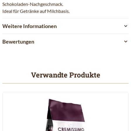
Schokoladen-Nachgeschmack.
Ideal für Getränke auf Milchbasis.
Weitere Informationen
Bewertungen
Verwandte Produkte
Mit der Tabulatortaste können Sie durch die Elemente des Karuss
Clicken, um das Karussell zu überspringen
Clicken, um zur Karussell-Navigation zu gelangen