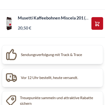
Musetti Kaffeebohnen Miscela 201 (1Kg)
20,50 €
In d
Inkl. MwSt, Excl. Kaffeesteuer
Sendungsverfolgung mit Track & Trace
Vor 12 Uhr bestellt, heute versandt.
Treuepunkte sammeln und attraktive Rabatte
sichern