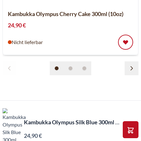
Kambukka Olympus Cherry Cake 300ml (10oz)
24,90 €
Nicht lieferbar
Kambukka Olympus Silk Blue 300ml (10oz)
24,90 €
In d