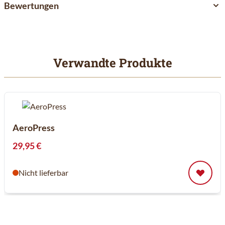
Bewertungen
Verwandte Produkte
Mit der Tabulatortaste können Sie durch die Elemente des Karuss
Clicken, um das Karussell zu überspringen
AeroPress
29,95 €
Nicht lieferbar