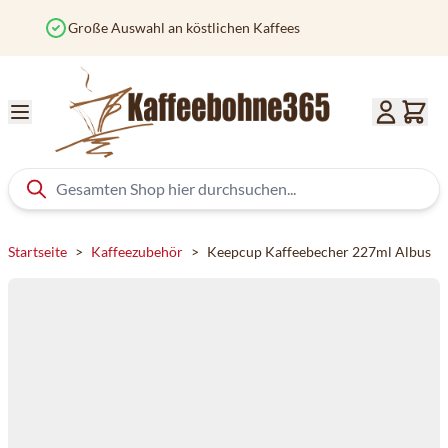
Zum Inhalt springen
Vor 12 Uhr bestellt? Heute versendet
Startseite
>
Kaffeezubehör
>
Keepcup Kaffeebecher 227ml Albus