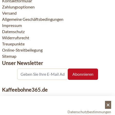
Kontaktformular
Zahlungsoptionen
Versand
Allgemeine Geschäftsbedingungen
Impressum
Datenschutz
Widerrufsrecht
Treuepunkte
Online-Streitbeilegung
Sitemap
Unser Newsletter
Kaffeebohne365.de
Kaffeebohne365 ist ein Onlineshop, der aus der Leidenschaft
für Kaffee geboren wurde. Der Verkauf von Kaffeebohnen
bekannter nationaler und internationaler Marken ist eine
Datenschutzbestimmungen