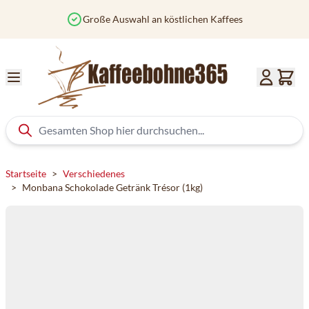
Zum Inhalt springen
ees
Vor 12 Uhr bestellt? Heute versendet
Startseite
>
Verschiedenes
>
Monbana Schokolade Getränk Trésor (1kg)