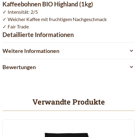
Kaffeebohnen BIO Highland (1kg)
Intensität: 2/5
Weicher Kaffee mit fruchtigem Nachgeschmack
Fair Trade
Detaillierte Informationen
Weitere Informationen
Bewertungen
Verwandte Produkte
Mit der Tabulatortaste können Sie durch die Elemente des Karuss
Clicken, um das Karussell zu überspringen
Clicken, um zur Karussell-Navigation zu gelangen