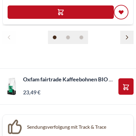
Oxfam fairtrade Kaffeebohnen BIO HIGHLAND (1kg)
23,49 €
In d
Inkl. MwSt, Excl. Kaffeesteuer
Sendungsverfolgung mit Track & Trace