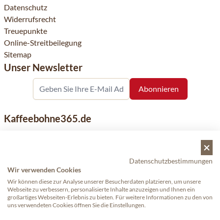
Datenschutz
Widerrufsrecht
Treuepunkte
Online-Streitbeilegung
Sitemap
Unser Newsletter
Kaffeebohne365.de
Kaffeebohne365 ist ein Onlineshop, der aus der Leidenschaft
für Kaffee geboren wurde. Der Verkauf von Kaffeebohnen
bekannter nationaler und internationaler Marken ist eine
Datenschutzbestimmungen
unserer Spezialitäten. Qualität und Kundenservice stehen
Wir verwenden Cookies
dabei an erster Stelle.
Wir können diese zur Analyse unserer Besucherdaten platzieren, um unsere
Webseite zu verbessern, personalisierte Inhalte anzuzeigen und Ihnen ein
großartiges Webseiten-Erlebnis zu bieten. Für weitere Informationen zu den von
uns verwendeten Cookies öffnen Sie die Einstellungen.