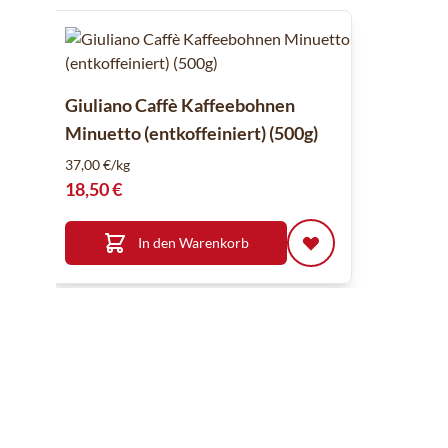
Mit der Tabulatortaste können Sie durch die Elemente des
Clicken, um das Karussell zu überspringen
Giuliano Caffè Kaffeebohnen
Minuetto (entkoffeiniert) (500g)
37,00 €/kg
18,50 €
In den Warenkorb