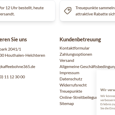
Vor 12 Uhr bestellt, heute
Treuepunkte sammeln
versandt.
attraktive Rabatte sic
eren Sie uns
Kundenbetreuung
Kontaktformular
park 2041/1
Zahlungsoptionen
30 Houthalen-Helchteren
Versand
@kaffeebohne365.de
Allgemeine Geschäftsbedingun
Impressum
0) 11 12 30 00
Datenschutz
Widerrufsrecht
Wir ver
Treuepunkte
Wir können
Online-Streitbeilegung
verbessern
Sitemap
Erlebnis z
Sie die Ein