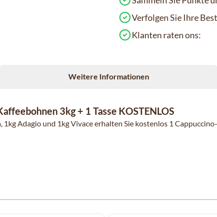
Sammeln Sie Punkte un
Verfolgen Sie Ihre Be
Klanten raten ons:
Weitere Informationen
è Kaffeebohnen 3kg + 1 Tasse KOSTENLOS
 1kg Adagio und 1kg Vivace erhalten Sie kostenlos 1 Cappuccino-
 Karussells navigieren. Mit den Skip-Links können Sie das Karusse