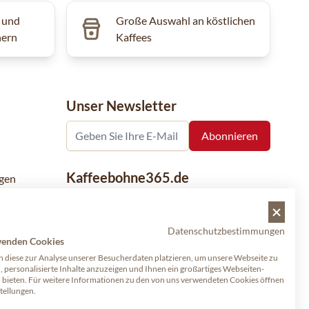
 und
Große Auswahl an köstlichen
hern
Kaffees
Unser Newsletter
Kaffeebohne365.de
gen
Kaffeebohne365 ist ein Onlineshop, der
aus der Leidenschaft für Kaffee geboren
Datenschutzbestimmungen
wurde. Der Verkauf von Kaffeebohnen
wenden Cookies
bekannter nationaler und internationaler
 diese zur Analyse unserer Besucherdaten platzieren, um unsere Webseite zu
Marken ist eine unserer Spezialitäten.
, personalisierte Inhalte anzuzeigen und Ihnen ein großartiges Webseiten-
u bieten. Für weitere Informationen zu den von uns verwendeten Cookies öffnen
Qualität und Kundenservice stehen dabei
stellungen.
an erster Stelle.