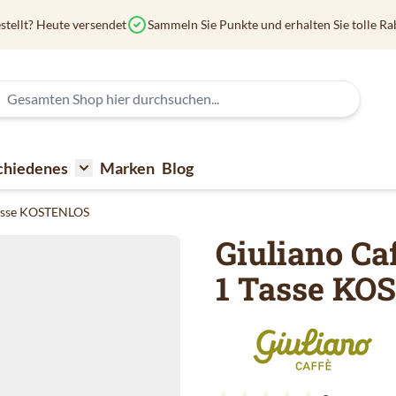
stellt? Heute versendet
Sammeln Sie Punkte und erhalten Sie tolle Ra
chiedenes
Marken
Blog
affee
submenu for Kaffeezubehör
Toggle submenu for Verschiedenes
Tasse KOSTENLOS
Giuliano Ca
1 Tasse K