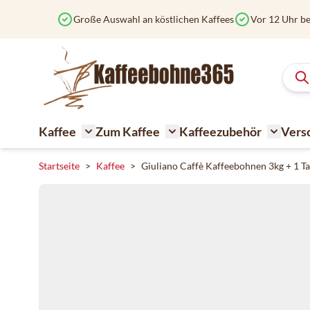
Zum Inhalt springen
Große Auswahl an köstlichen Kaffees
Vor 12 Uhr be
Kaffee
Zum Kaffee
Kaffeezubehör
Vers
Toggle submenu for Kaffee
Toggle submenu for Zum K
Toggle 
Startseite
>
Kaffee
>
Giuliano Caffè Kaffeebohnen 3kg + 1 