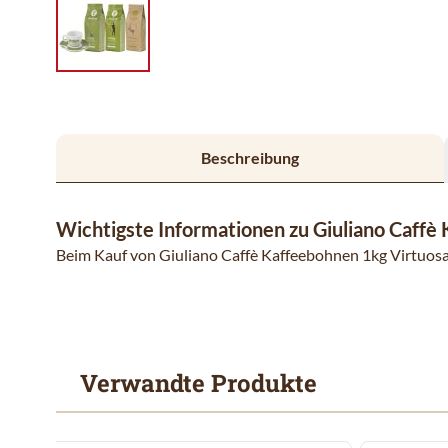
Beschreibung
Wichtigste Informationen zu Giuliano Caff
Beim Kauf von Giuliano Caffè Kaffeebohnen 1kg Virtuosa,
Verwandte Produkte
Mit der Tabulatortaste können Sie durch die Elemente des
Clicken, um das Karussell zu überspringen