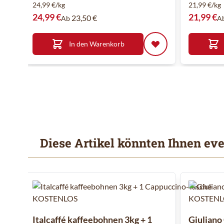
24,99 €/kg
21,99 €/kg
24,99 €
21,99 €
23,50 €
Ab
A
In den Warenkorb
Diese Artikel könnten Ihnen eve
Mit der Tabulatortaste können Sie durch die Elemente des
Clicken, um das Karussell zu überspringen
Italcaffé kaffeebohnen 3kg + 1
Giuliano