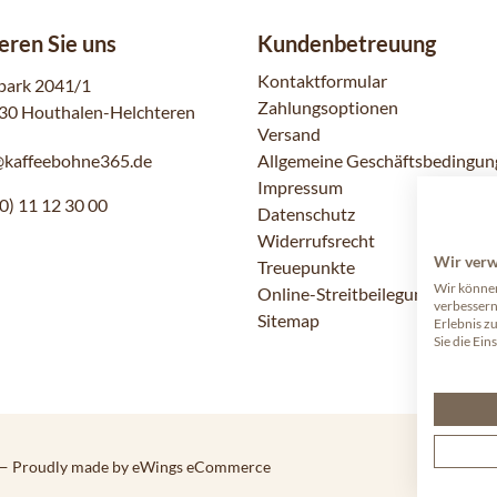
eren Sie uns
Kundenbetreuung
Kontaktformular
park 2041/1
Zahlungsoptionen
30 Houthalen-Helchteren
Versand
@kaffeebohne365.de
Allgemeine Geschäftsbedingun
Impressum
0) 11 12 30 00
Datenschutz
Widerrufsrecht
Wir ver
Treuepunkte
Wir können
Online-Streitbeilegung
verbessern
Sitemap
Erlebnis z
Sie die Ein
— Proudly made by eWings eCommerce