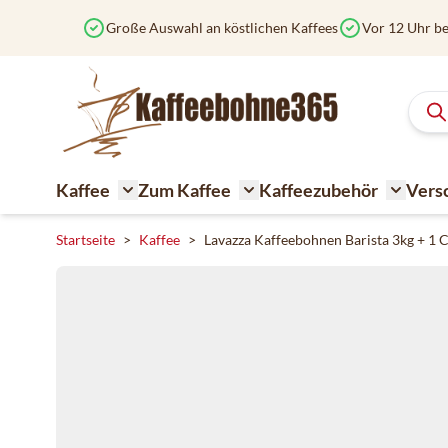
Zum Inhalt springen
Große Auswahl an köstlichen Kaffees
Vor 12 Uhr be
Kaffee
Zum Kaffee
Kaffeezubehör
Vers
Toggle submenu for Kaffee
Toggle submenu for Zum K
Toggle 
Startseite
>
Kaffee
>
Lavazza Kaffeebohnen Barista 3kg + 1 