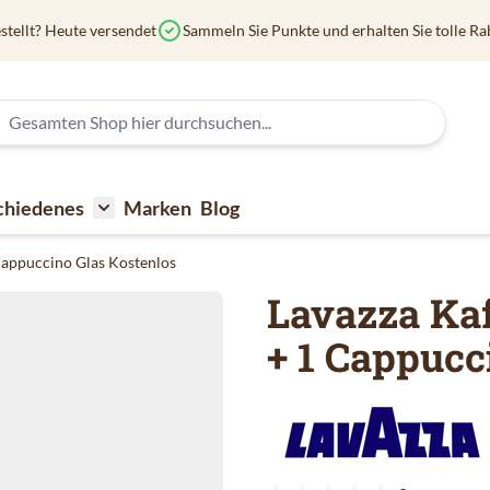
stellt? Heute versendet
Sammeln Sie Punkte und erhalten Sie tolle Ra
chiedenes
Marken
Blog
affee
submenu for Kaffeezubehör
Toggle submenu for Verschiedenes
Cappuccino Glas Kostenlos
Lavazza Ka
+ 1 Cappucc