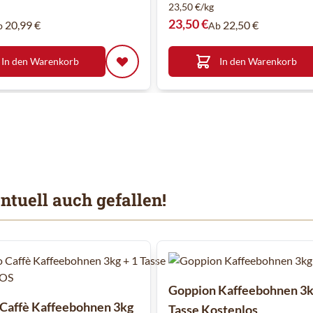
23,50 €/kg
23,50 €
20,99 €
22,50 €
b
Ab
In den Warenkorb
In den Warenkorb
ntuell auch gefallen!
 Karussells navigieren. Mit den Skip-Links können Sie das Karusse
Goppion Kaffeebohnen 3k
 Caffè Kaffeebohnen 3kg
Tasse Kostenlos