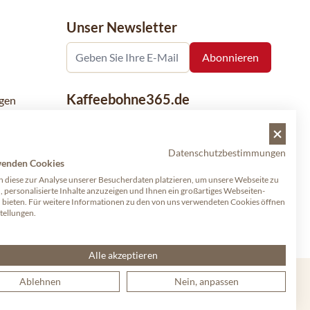
Unser Newsletter
Kaffeebohne365.de
gen
Kaffeebohne365 ist ein Onlineshop, der
aus der Leidenschaft für Kaffee geboren
Datenschutzbestimmungen
wurde. Der Verkauf von Kaffeebohnen
wenden Cookies
bekannter nationaler und internationaler
 diese zur Analyse unserer Besucherdaten platzieren, um unsere Webseite zu
Marken ist eine unserer Spezialitäten.
, personalisierte Inhalte anzuzeigen und Ihnen ein großartiges Webseiten-
u bieten. Für weitere Informationen zu den von uns verwendeten Cookies öffnen
Qualität und Kundenservice stehen dabei
stellungen.
an erster Stelle.
Alle akzeptieren
Ablehnen
Nein, anpassen