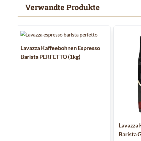
Verwandte Produkte
Mit der Tabulatortaste können Sie durch die Elemente des
Clicken, um das Karussell zu überspringen
Lavazza Kaffeebohnen Espresso
Barista PERFETTO (1kg)
Lavazza 
Barista