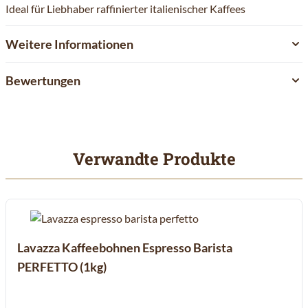
Ideal für Liebhaber raffinierter italienischer Kaffees
Weitere Informationen
Bewertungen
Verwandte Produkte
Mit der Tabulatortaste können Sie durch die Elemente des Karuss
Clicken, um das Karussell zu überspringen
Clicken, um zur Karussell-Navigation zu gelangen
Lavazza Kaffeebohnen Espresso Barista
PERFETTO (1kg)