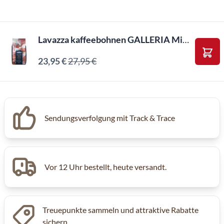
Lavazza kaffeebohnen GALLERIA Milano (1kg)
23,95 €
27,95 €
In d
Inkl. MwSt, Excl. Kaffeesteuer
Sendungsverfolgung mit Track & Trace
Vor 12 Uhr bestellt, heute versandt.
Treuepunkte sammeln und attraktive Rabatte
sichern