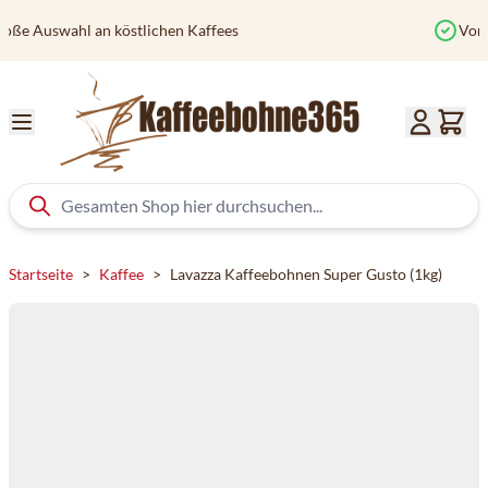
Zum Inhalt springen
Vor 12 Uhr bestellt? Heute versendet
Startseite
>
Kaffee
>
Lavazza Kaffeebohnen Super Gusto (1kg)