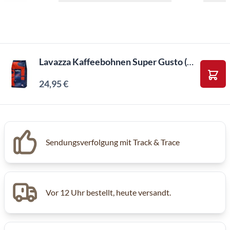
Lavazza Kaffeebohnen Super Gusto (1kg)
24,95 €
In d
Inkl. MwSt, Excl. Kaffeesteuer
Sendungsverfolgung mit Track & Trace
Vor 12 Uhr bestellt, heute versandt.