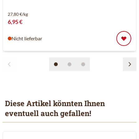
27,80 €/kg
6,95 €
Nicht lieferbar
Diese Artikel könnten Ihnen
eventuell auch gefallen!
Mit der Tabulatortaste können Sie durch die Elemente des Karuss
Clicken, um das Karussell zu überspringen
Clicken, um zur Karussell-Navigation zu gelangen