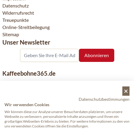
Datenschutz
Widerrufsrecht
Treuepunkte
Online-Streitbeilegung
Sitemap
Unser Newsletter
Kaffeebohne365.de
Kaffeebohne365 ist ein Onlineshop, der aus der Leidenschaft
für Kaffee geboren wurde. Der Verkauf von Kaffeebohnen
bekannter nationaler und internationaler Marken ist eine
Datenschutzbestimmungen
unserer Spezialitäten. Qualität und Kundenservice stehen
Wir verwenden Cookies
dabei an erster Stelle.
Wir können diese zur Analyse unserer Besucherdaten platzieren, um unsere
Webseite zu verbessern, personalisierte Inhalte anzuzeigen und Ihnen ein
großartiges Webseiten-Erlebnis zu bieten. Für weitere Informationen zu den von
uns verwendeten Cookies öffnen Sie die Einstellungen.