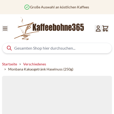
Zum Inhalt springen
Vor 12 Uhr bestellt? Heute versendet
Startseite
>
Verschiedenes
>
Monbana Kakaogetränk Haselnuss (250g)