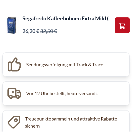
Segafredo Kaffeebohnen Extra Mild (1kg)
26,20 €
32,50 €
In d
Inkl. MwSt, Excl. Kaffeesteuer
Sendungsverfolgung mit Track & Trace
Vor 12 Uhr bestellt, heute versandt.
Treuepunkte sammeln und attraktive Rabatte
sichern